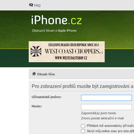
FAQ
Diskuzní fórum o Apple iPhone
Obsah fóra
Pro zobrazení profilů musíte být zaregistrováni a
Uživatelské jméno:
Heslo:
Zapomněl(a) jsem heslo
Znovu poslat aktivační e-mail
Přihlásit mě automaticky při ka
Skrýt můj online stav pro toto při