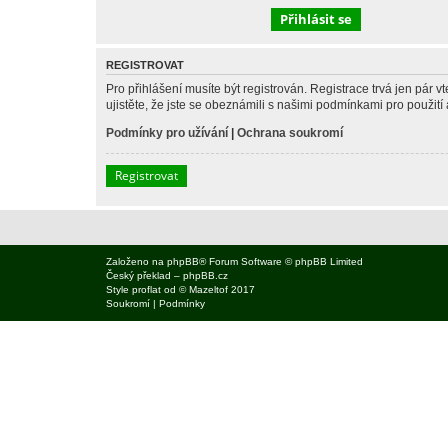
REGISTROVAT
Pro přihlášení musíte být registrován. Registrace trvá jen pár
ujistěte, že jste se obeznámili s našimi podmínkami pro použití a
Podmínky pro užívání
|
Ochrana soukromí
Registrovat
Založeno na
phpBB
® Forum Software © phpBB Limited
Český překlad –
phpBB.cz
Style
proflat
od ©
Mazeltof
2017
Soukromí
|
Podmínky