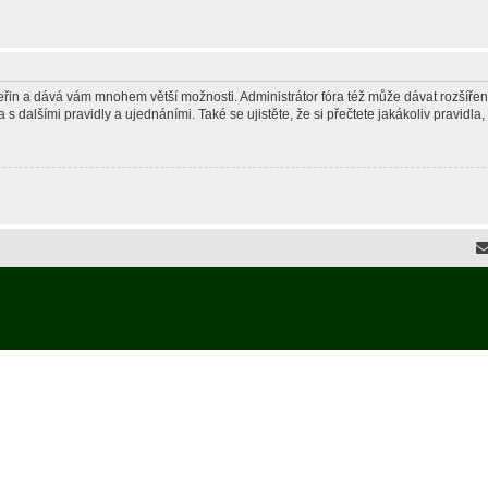
 vteřin a dává vám mnohem větší možnosti. Administrátor fóra též může dávat rozšíře
 s dalšími pravidly a ujednáními. Také se ujistěte, že si přečtete jakákoliv pravidla, 