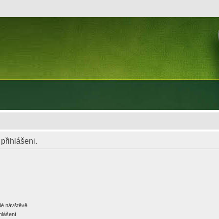
 přihlášeni.
ždé návštěvě
hlášení