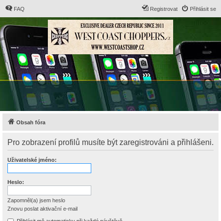
FAQ
Registrovat
Přihlásit se
Obsah fóra
Pro zobrazení profilů musíte být zaregistrováni a přihlášeni.
Uživatelské jméno:
Heslo:
Zapomněl(a) jsem heslo
Znovu poslat aktivační e-mail