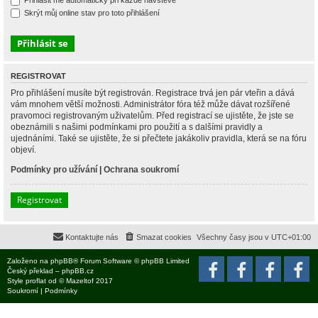
Přihlásit mě automaticky při každé návštěvě
Skrýt můj online stav pro toto přihlášení
REGISTROVAT
Pro přihlášení musíte být registrován. Registrace trvá jen pár vteřin a dává
vám mnohem větší možnosti. Administrátor fóra též může dávat rozšířené
pravomoci registrovaným uživatelům. Před registrací se ujistěte, že jste se
obeznámili s našimi podmínkami pro použití a s dalšími pravidly a
ujednáními. Také se ujistěte, že si přečtete jakákoliv pravidla, která se na fóru
objeví.
Podmínky pro užívání
|
Ochrana soukromí
Registrovat
Kontaktujte nás
Smazat cookies
Všechny časy jsou v
UTC+01:00
Založeno na
phpBB
® Forum Software © phpBB Limited
Český překlad –
phpBB.cz
Style
proflat
od ©
Mazeltof
2017
Soukromí
|
Podmínky