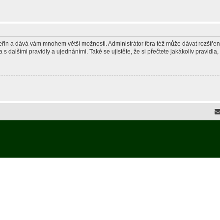
 vteřin a dává vám mnohem větší možnosti. Administrátor fóra též může dávat rozšíře
 s dalšími pravidly a ujednáními. Také se ujistěte, že si přečtete jakákoliv pravidla, 