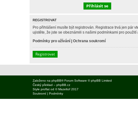
REGISTROVAT
Pro přihlášení musíte být registrován. Registrace trvá jen pár
ujistěte, že jste se obeznámili s našimi podmínkami pro použití a
Podmínky pro užívání
|
Ochrana soukromí
Registrovat
Založeno na
phpBB
® Forum Software © phpBB Limited
Český překlad –
phpBB.cz
Style
proflat
od ©
Mazeltof
2017
Soukromí
|
Podmínky