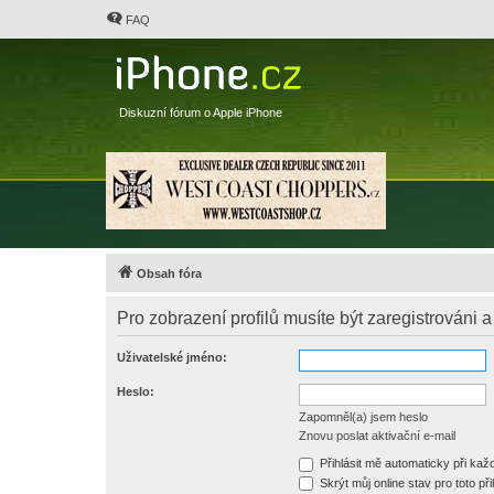
FAQ
Diskuzní fórum o Apple iPhone
Obsah fóra
Pro zobrazení profilů musíte být zaregistrováni a
Uživatelské jméno:
Heslo:
Zapomněl(a) jsem heslo
Znovu poslat aktivační e-mail
Přihlásit mě automaticky při ka
Skrýt můj online stav pro toto při