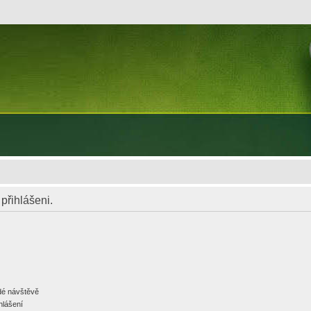
 přihlášeni.
ždé návštěvě
hlášení