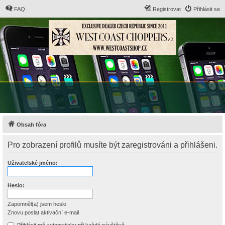
FAQ
Registrovat
Přihlásit se
Obsah fóra
Pro zobrazení profilů musíte být zaregistrováni a přihlášeni.
Uživatelské jméno:
Heslo:
Zapomněl(a) jsem heslo
Znovu poslat aktivační e-mail