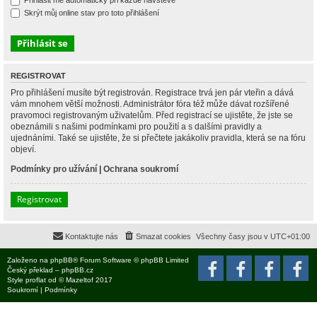
Přihlásit mě automaticky při každé návštěvě
Skrýt můj online stav pro toto přihlášení
REGISTROVAT
Pro přihlášení musíte být registrován. Registrace trvá jen pár vteřin a dává
vám mnohem větší možnosti. Administrátor fóra též může dávat rozšířené
pravomoci registrovaným uživatelům. Před registrací se ujistěte, že jste se
obeznámili s našimi podmínkami pro použití a s dalšími pravidly a
ujednáními. Také se ujistěte, že si přečtete jakákoliv pravidla, která se na fóru
objeví.
Podmínky pro užívání
|
Ochrana soukromí
Registrovat
Kontaktujte nás
Smazat cookies
Všechny časy jsou v
UTC+01:00
Založeno na
phpBB
® Forum Software © phpBB Limited
Český překlad –
phpBB.cz
Style
proflat
od ©
Mazeltof
2017
Soukromí
|
Podmínky