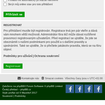
Přihlásit mě automaticky při každé návštěvě
Skrýt můj online stav pro toto přihlášení
REGISTROVAT
Pro přihlášení musíte být registrován. Registrace trvá jen pár vteřin a dává
vám mnohem větší možnosti. Administrátor fóra též může dávat rozšířené
pravomoci registrovaným uživatelům. Před registrací se ujistěte, že jste se
obeznámili s našimi podmínkami pro použití a s dalšími pravidly a
ujednáními. Také se ujistěte, že si přečtete jakákoliv pravidla, která se na fóru
objeví.
Podmínky pro užívání
|
Ochrana soukromí
Registrovat
Kontaktujte nás
Smazat cookies
Všechny časy jsou v
UTC+01:00
Založeno na
phpBB
® Forum Software © phpBB Limited
Český překlad –
phpBB.cz
Style
proflat
od ©
Mazeltof
2017
Soukromí
|
Podmínky