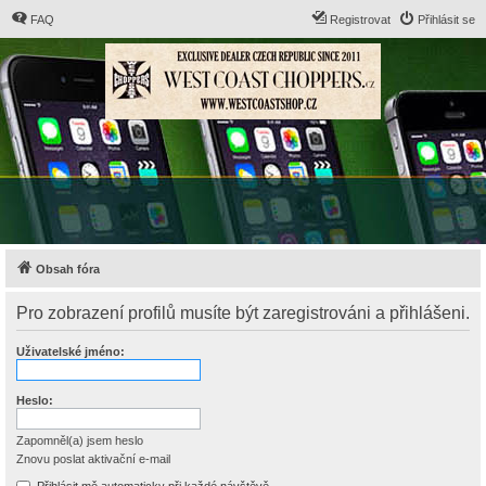
FAQ
Registrovat
Přihlásit se
Obsah fóra
Pro zobrazení profilů musíte být zaregistrováni a přihlášeni.
Uživatelské jméno:
Heslo:
Zapomněl(a) jsem heslo
Znovu poslat aktivační e-mail