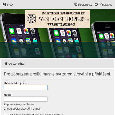
FAQ
Registrovat
Přihlásit se
Obsah fóra
Pro zobrazení profilů musíte být zaregistrováni a přihlášeni.
Uživatelské jméno:
Heslo:
Zapomněl(a) jsem heslo
Znovu poslat aktivační e-mail