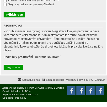
Přihlásit mě automaticky při každé návštěvě
Skrýt můj online stav pro toto přihlášení
REGISTROVAT
Pro přihlášení musíte být registrován. Registrace trvá jen pár vteřin a dává
vám mnohem větší možnosti. Administrátor fóra též může dávat rozšířené
pravomoci registrovaným uživatelům. Před registrací se ujistěte, že jste se
obeznámili s našimi podmínkami pro použití a s dalšími pravidly a
ujednáními. Také se ujistěte, že si přečtete jakákoliv pravidla, která se na fóru
objeví.
Podmínky pro užívání
|
Ochrana soukromí
Registrovat
Kontaktujte nás
Smazat cookies
Všechny časy jsou v
UTC+01:00
Založeno na
phpBB
® Forum Software © phpBB Limited
Český překlad –
phpBB.cz
Style
proflat
od ©
Mazeltof
2017
Soukromí
|
Podmínky