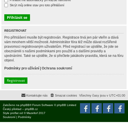
Přihlásit mě automaticky při každé návštěvě
Skrýt můj online stav pro toto přihlášení
REGISTROVAT
Pro přihlášení musíte být registrován. Registrace trvá jen pár vteřin a dává
vám mnohem větší možnosti. Administrátor fóra též může dávat rozšířené
pravomoci registrovaným uživatelům. Před registrací se ujistěte, že jste se
obeznámili s našimi podmínkami pro použití a s dalšími pravidly a
ujednáními. Také se ujistěte, že si přečtete jakákoliv pravidla, která se na fóru
objeví.
Podmínky pro užívání
|
Ochrana soukromí
Registrovat
Kontaktujte nás
Smazat cookies
Všechny časy jsou v
UTC+01:00
Založeno na
phpBB
® Forum Software © phpBB Limited
Český překlad –
phpBB.cz
Style
proflat
od ©
Mazeltof
2017
Soukromí
|
Podmínky