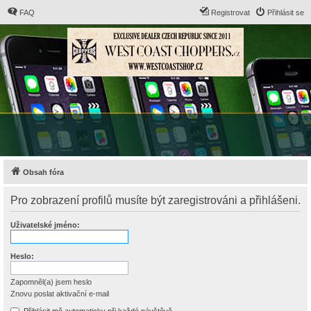
FAQ
Registrovat
Přihlásit se
Obsah fóra
Pro zobrazení profilů musíte být zaregistrováni a přihlášeni.
Uživatelské jméno:
Heslo:
Zapomněl(a) jsem heslo
Znovu poslat aktivační e-mail