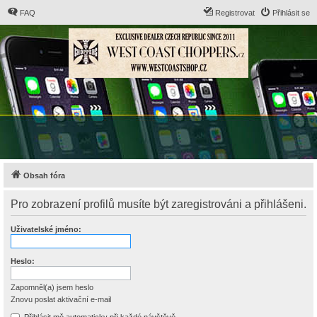
FAQ
Registrovat
Přihlásit se
Obsah fóra
Pro zobrazení profilů musíte být zaregistrováni a přihlášeni.
Uživatelské jméno:
Heslo:
Zapomněl(a) jsem heslo
Znovu poslat aktivační e-mail