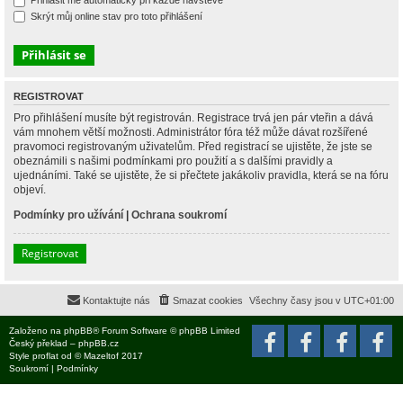
Přihlásit mě automaticky při každé návštěvě
Skrýt můj online stav pro toto přihlášení
REGISTROVAT
Pro přihlášení musíte být registrován. Registrace trvá jen pár vteřin a dává
vám mnohem větší možnosti. Administrátor fóra též může dávat rozšířené
pravomoci registrovaným uživatelům. Před registrací se ujistěte, že jste se
obeznámili s našimi podmínkami pro použití a s dalšími pravidly a
ujednáními. Také se ujistěte, že si přečtete jakákoliv pravidla, která se na fóru
objeví.
Podmínky pro užívání
|
Ochrana soukromí
Registrovat
Kontaktujte nás
Smazat cookies
Všechny časy jsou v
UTC+01:00
Založeno na
phpBB
® Forum Software © phpBB Limited
Český překlad –
phpBB.cz
Style
proflat
od ©
Mazeltof
2017
Soukromí
|
Podmínky