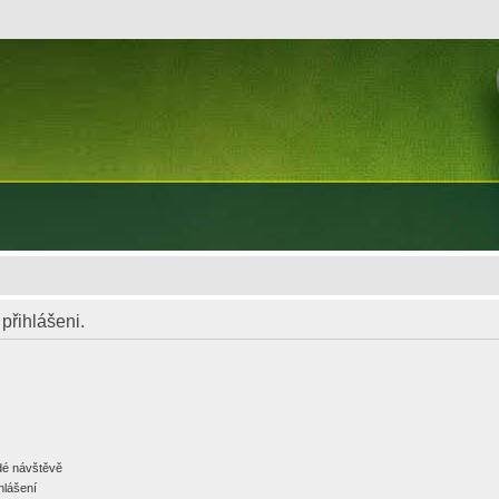
 přihlášeni.
ždé návštěvě
hlášení