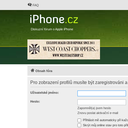
FAQ
Diskuzní fórum o Apple iPhone
Obsah fóra
Pro zobrazení profilů musíte být zaregistrováni a
Uživatelské jméno:
Heslo:
Zapomněl(a) jsem heslo
Znovu poslat aktivační e-mail
Přihlásit mě automaticky při ka
Skrýt můj online stav pro toto při