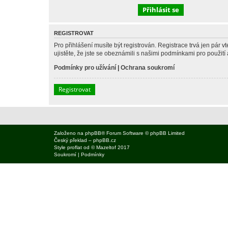
REGISTROVAT
Pro přihlášení musíte být registrován. Registrace trvá jen pár
ujistěte, že jste se obeznámili s našimi podmínkami pro použití a
Podmínky pro užívání
|
Ochrana soukromí
Registrovat
Založeno na
phpBB
® Forum Software © phpBB Limited
Český překlad –
phpBB.cz
Style
proflat
od ©
Mazeltof
2017
Soukromí
|
Podmínky