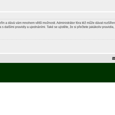
 vteřin a dává vám mnohem větší možnosti. Administrátor fóra též může dávat rozšíře
 s dalšími pravidly a ujednáními. Také se ujistěte, že si přečtete jakákoliv pravidla, 