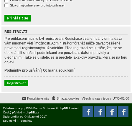
Přihlásit mě automaticky při každé návštěvě
Skrýt můj online stav pro toto přihlášení
REGISTROVAT
Pro přihlášení musíte být registrován. Registrace trvá jen pár vteřin a dává
vám mnohem větší možnosti. Administrátor fóra též může dávat rozšířené
pravomoci registrovaným uživatelům. Před registrací se ujistěte, že jste se
obeznámili s našimi podmínkami pro použití a s dalšími pravidly a
ujednáními. Také se ujistěte, že si přečtete jakákoliv pravidla, která se na fóru
objeví.
Podmínky pro užívání
|
Ochrana soukromí
Registrovat
Kontaktujte nás
Smazat cookies
Všechny časy jsou v
UTC+01:00
Založeno na
phpBB
® Forum Software © phpBB Limited
Český překlad –
phpBB.cz
Style
proflat
od ©
Mazeltof
2017
Soukromí
|
Podmínky