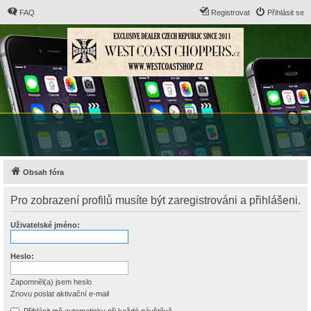
FAQ
Registrovat
Přihlásit se
Obsah fóra
Pro zobrazení profilů musíte být zaregistrováni a přihlášeni.
Uživatelské jméno:
Heslo:
Zapomněl(a) jsem heslo
Znovu poslat aktivační e-mail