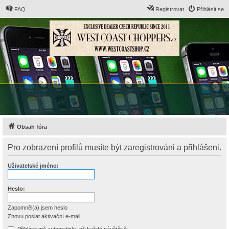
FAQ
Registrovat
Přihlásit se
Obsah fóra
Pro zobrazení profilů musíte být zaregistrováni a přihlášeni.
Uživatelské jméno:
Heslo:
Zapomněl(a) jsem heslo
Znovu poslat aktivační e-mail