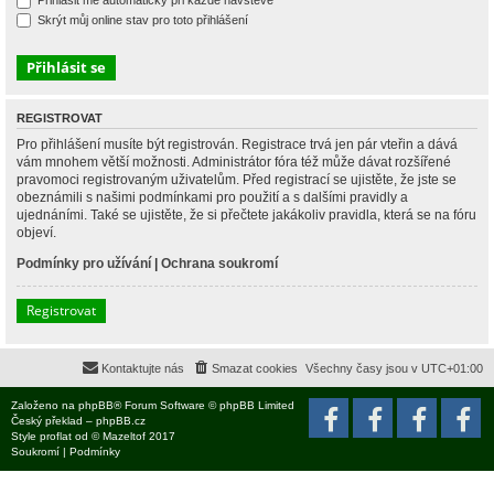
Přihlásit mě automaticky při každé návštěvě
Skrýt můj online stav pro toto přihlášení
REGISTROVAT
Pro přihlášení musíte být registrován. Registrace trvá jen pár vteřin a dává
vám mnohem větší možnosti. Administrátor fóra též může dávat rozšířené
pravomoci registrovaným uživatelům. Před registrací se ujistěte, že jste se
obeznámili s našimi podmínkami pro použití a s dalšími pravidly a
ujednáními. Také se ujistěte, že si přečtete jakákoliv pravidla, která se na fóru
objeví.
Podmínky pro užívání
|
Ochrana soukromí
Registrovat
Kontaktujte nás
Smazat cookies
Všechny časy jsou v
UTC+01:00
Založeno na
phpBB
® Forum Software © phpBB Limited
Český překlad –
phpBB.cz
Style
proflat
od ©
Mazeltof
2017
Soukromí
|
Podmínky