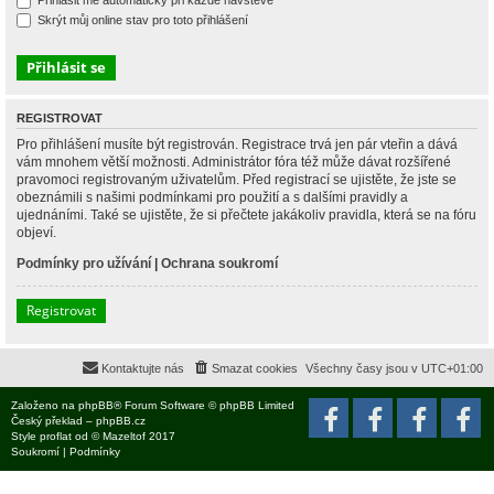
Přihlásit mě automaticky při každé návštěvě
Skrýt můj online stav pro toto přihlášení
REGISTROVAT
Pro přihlášení musíte být registrován. Registrace trvá jen pár vteřin a dává
vám mnohem větší možnosti. Administrátor fóra též může dávat rozšířené
pravomoci registrovaným uživatelům. Před registrací se ujistěte, že jste se
obeznámili s našimi podmínkami pro použití a s dalšími pravidly a
ujednáními. Také se ujistěte, že si přečtete jakákoliv pravidla, která se na fóru
objeví.
Podmínky pro užívání
|
Ochrana soukromí
Registrovat
Kontaktujte nás
Smazat cookies
Všechny časy jsou v
UTC+01:00
Založeno na
phpBB
® Forum Software © phpBB Limited
Český překlad –
phpBB.cz
Style
proflat
od ©
Mazeltof
2017
Soukromí
|
Podmínky