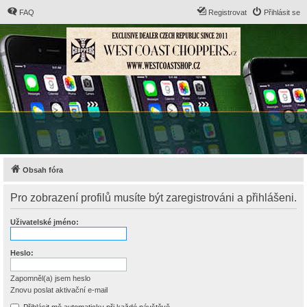
FAQ
Registrovat
Přihlásit se
Obsah fóra
Pro zobrazení profilů musíte být zaregistrováni a přihlášeni.
Uživatelské jméno:
Heslo:
Zapomněl(a) jsem heslo
Znovu poslat aktivační e-mail