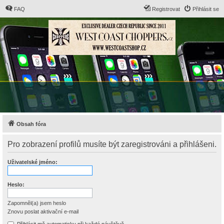
FAQ
Registrovat
Přihlásit se
Obsah fóra
Pro zobrazení profilů musíte být zaregistrováni a přihlášeni.
Uživatelské jméno:
Heslo:
Zapomněl(a) jsem heslo
Znovu poslat aktivační e-mail