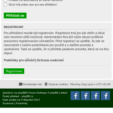
Přihlásit mě automaticky při každé návštěvě
Skrýt můj online stav pro toto přihlášení
REGISTROVAT
Pro přihlášení musíte být registrován. Registrace trvá jen pár vteřin a dává
vám mnohem větší možnosti. Administrátor fóra též může dávat rozšířené
pravomoci registrovaným uživatelům. Před registrací se ujistěte, že jste se
obeznámili s našimi podmínkami pro použití a s dalšími pravidly a
ujednáními. Také se ujistěte, že si přečtete jakákoliv pravidla, která se na fóru
objeví.
Podmínky pro užívání
|
Ochrana soukromí
Registrovat
Kontaktujte nás
Smazat cookies
Všechny časy jsou v
UTC+01:00
Založeno na
phpBB
® Forum Software © phpBB Limited
Český překlad –
phpBB.cz
Style
proflat
od ©
Mazeltof
2017
Soukromí
|
Podmínky