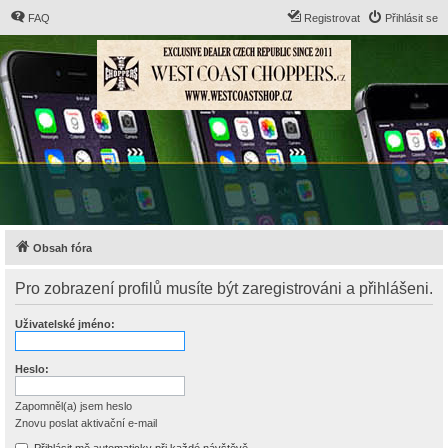
FAQ
Registrovat
Přihlásit se
Obsah fóra
Pro zobrazení profilů musíte být zaregistrováni a přihlášeni.
Uživatelské jméno:
Heslo:
Zapomněl(a) jsem heslo
Znovu poslat aktivační e-mail