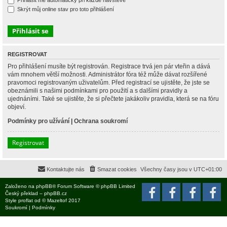
Přihlásit mě automaticky při každé návštěvě
Skrýt můj online stav pro toto přihlášení
REGISTROVAT
Pro přihlášení musíte být registrován. Registrace trvá jen pár vteřin a dává
vám mnohem větší možnosti. Administrátor fóra též může dávat rozšířené
pravomoci registrovaným uživatelům. Před registrací se ujistěte, že jste se
obeznámili s našimi podmínkami pro použití a s dalšími pravidly a
ujednáními. Také se ujistěte, že si přečtete jakákoliv pravidla, která se na fóru
objeví.
Podmínky pro užívání
|
Ochrana soukromí
Registrovat
Kontaktujte nás
Smazat cookies
Všechny časy jsou v
UTC+01:00
Založeno na
phpBB
® Forum Software © phpBB Limited
Český překlad –
phpBB.cz
Style
proflat
od ©
Mazeltof
2017
Soukromí
|
Podmínky