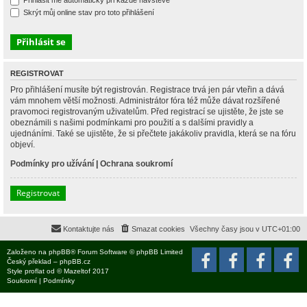
Přihlásit mě automaticky při každé návštěvě
Skrýt můj online stav pro toto přihlášení
REGISTROVAT
Pro přihlášení musíte být registrován. Registrace trvá jen pár vteřin a dává
vám mnohem větší možnosti. Administrátor fóra též může dávat rozšířené
pravomoci registrovaným uživatelům. Před registrací se ujistěte, že jste se
obeznámili s našimi podmínkami pro použití a s dalšími pravidly a
ujednáními. Také se ujistěte, že si přečtete jakákoliv pravidla, která se na fóru
objeví.
Podmínky pro užívání
|
Ochrana soukromí
Registrovat
Kontaktujte nás
Smazat cookies
Všechny časy jsou v
UTC+01:00
Založeno na
phpBB
® Forum Software © phpBB Limited
Český překlad –
phpBB.cz
Style
proflat
od ©
Mazeltof
2017
Soukromí
|
Podmínky