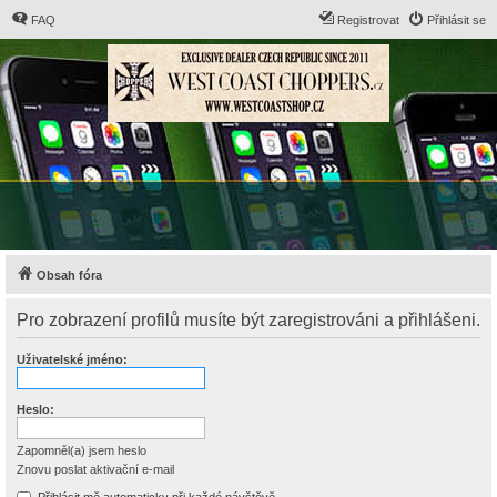
FAQ
Registrovat
Přihlásit se
Obsah fóra
Pro zobrazení profilů musíte být zaregistrováni a přihlášeni.
Uživatelské jméno:
Heslo:
Zapomněl(a) jsem heslo
Znovu poslat aktivační e-mail