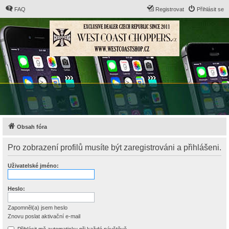
FAQ
Registrovat
Přihlásit se
Obsah fóra
Pro zobrazení profilů musíte být zaregistrováni a přihlášeni.
Uživatelské jméno:
Heslo:
Zapomněl(a) jsem heslo
Znovu poslat aktivační e-mail