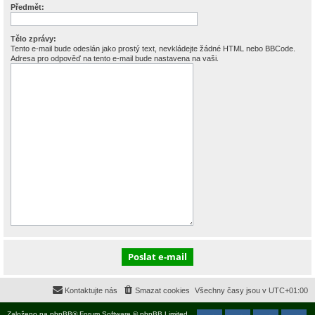
Předmět:
Tělo zprávy:
Tento e-mail bude odeslán jako prostý text, nevkládejte žádné HTML nebo BBCode.
Adresa pro odpověď na tento e-mail bude nastavena na vaši.
Kontaktujte nás
Smazat cookies
Všechny časy jsou v
UTC+01:00
Založeno na
phpBB
® Forum Software © phpBB Limited