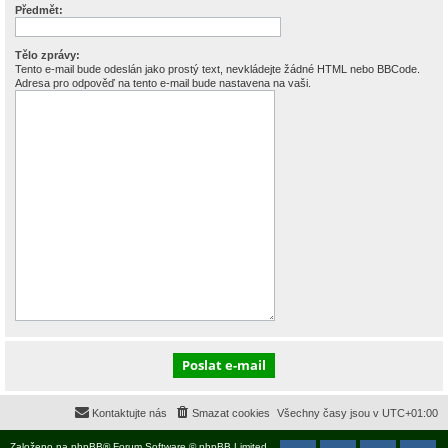
Předmět:
Tělo zprávy:
Tento e-mail bude odeslán jako prostý text, nevkládejte žádné HTML nebo BBCode.
Adresa pro odpověď na tento e-mail bude nastavena na vaši.
Kontaktujte nás
Smazat cookies
Všechny časy jsou v
UTC+01:00
Založeno na
phpBB
® Forum Software © phpBB Limited