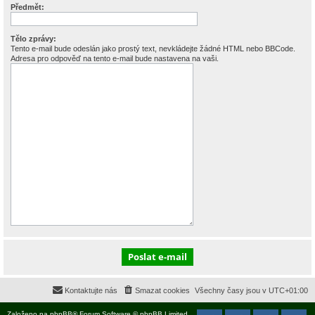
Předmět:
Tělo zprávy:
Tento e-mail bude odeslán jako prostý text, nevkládejte žádné HTML nebo BBCode.
Adresa pro odpověď na tento e-mail bude nastavena na vaši.
Kontaktujte nás
Smazat cookies
Všechny časy jsou v
UTC+01:00
Založeno na
phpBB
® Forum Software © phpBB Limited