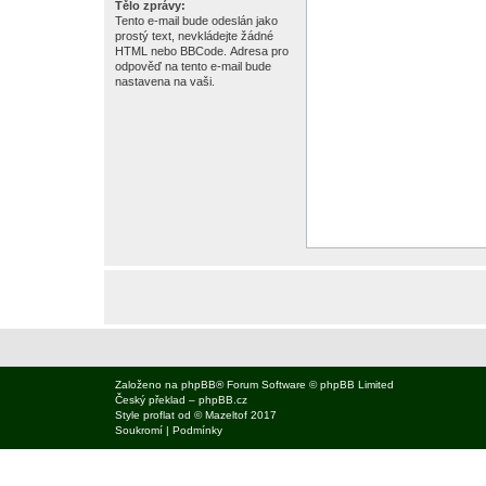
Tělo zprávy:
Tento e-mail bude odeslán jako
prostý text, nevkládejte žádné
HTML nebo BBCode. Adresa pro
odpověď na tento e-mail bude
nastavena na vaši.
Založeno na
phpBB
® Forum Software © phpBB Limited
Český překlad –
phpBB.cz
Style
proflat
od ©
Mazeltof
2017
Soukromí
|
Podmínky