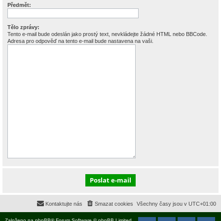
Předmět:
Tělo zprávy:
Tento e-mail bude odeslán jako prostý text, nevkládejte žádné HTML nebo BBCode.
Adresa pro odpověď na tento e-mail bude nastavena na vaši.
Kontaktujte nás
Smazat cookies
Všechny časy jsou v
UTC+01:00
Založeno na
phpBB
® Forum Software © phpBB Limited