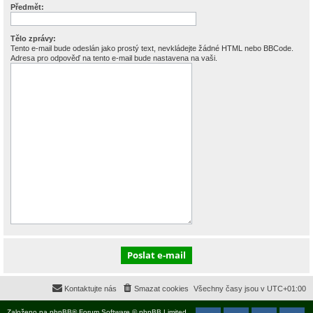
Předmět:
Tělo zprávy:
Tento e-mail bude odeslán jako prostý text, nevkládejte žádné HTML nebo BBCode.
Adresa pro odpověď na tento e-mail bude nastavena na vaši.
Kontaktujte nás
Smazat cookies
Všechny časy jsou v
UTC+01:00
Založeno na
phpBB
® Forum Software © phpBB Limited