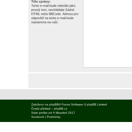
Tělo zprávy:
Tento e-mail bude odeslán jako
prostý text, nevkládejte žádné
HTML nebo BBCode. Adresa pro
odpověď na tento e-mail bude
nastavena na vaši.
Založeno na
phpBB
® Forum Software © phpBB Limited
Český překlad –
phpBB.cz
Style
proflat
od ©
Mazeltof
2017
Soukromí
|
Podmínky