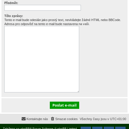
Předmět:
Tělo zprávy:
Tento e-mail bude odeslán jako prostý text, nevkládejte žádné HTML nebo BBCode.
Adresa pro odpověď na tento e-mail bude nastavena na vaši.
Kontaktujte nás
Smazat cookies
Všechny časy jsou v
UTC+01:00
Založeno na
phpBB
® Forum Software © phpBB Limited