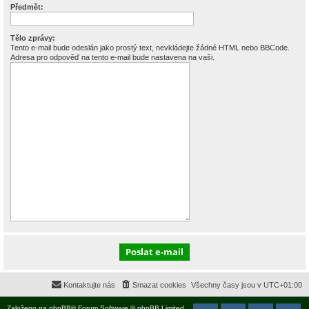
Předmět:
Tělo zprávy:
Tento e-mail bude odeslán jako prostý text, nevkládejte žádné HTML nebo BBCode.
Adresa pro odpověď na tento e-mail bude nastavena na vaši.
Kontaktujte nás
Smazat cookies
Všechny časy jsou v
UTC+01:00
Založeno na
phpBB
® Forum Software © phpBB Limited