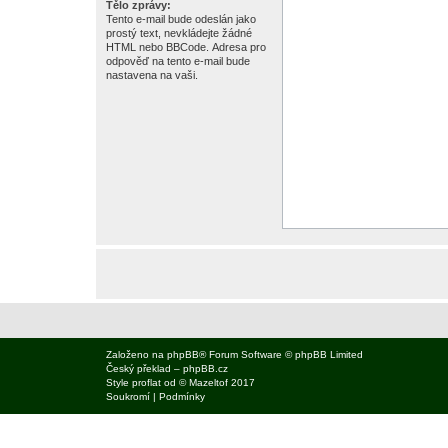
Tělo zprávy:
Tento e-mail bude odeslán jako
prostý text, nevkládejte žádné
HTML nebo BBCode. Adresa pro
odpověď na tento e-mail bude
nastavena na vaši.
Založeno na
phpBB
® Forum Software © phpBB Limited
Český překlad –
phpBB.cz
Style
proflat
od ©
Mazeltof
2017
Soukromí
|
Podmínky