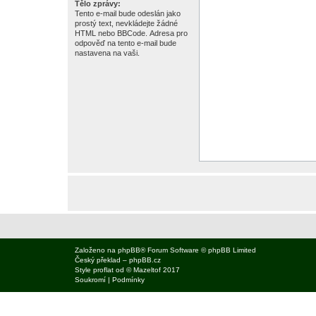
Tělo zprávy:
Tento e-mail bude odeslán jako
prostý text, nevkládejte žádné
HTML nebo BBCode. Adresa pro
odpověď na tento e-mail bude
nastavena na vaši.
Založeno na
phpBB
® Forum Software © phpBB Limited
Český překlad –
phpBB.cz
Style
proflat
od ©
Mazeltof
2017
Soukromí
|
Podmínky