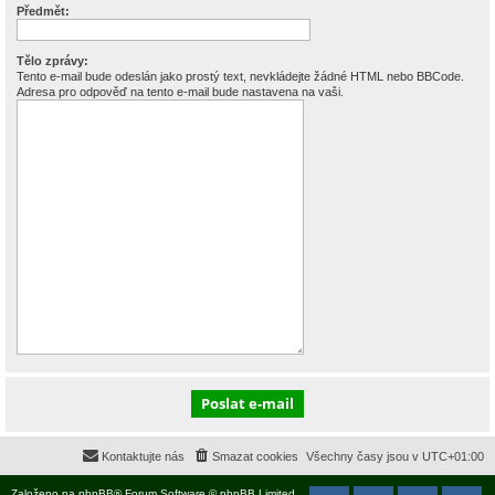
Předmět:
Tělo zprávy:
Tento e-mail bude odeslán jako prostý text, nevkládejte žádné HTML nebo BBCode.
Adresa pro odpověď na tento e-mail bude nastavena na vaši.
Kontaktujte nás
Smazat cookies
Všechny časy jsou v
UTC+01:00
Založeno na
phpBB
® Forum Software © phpBB Limited