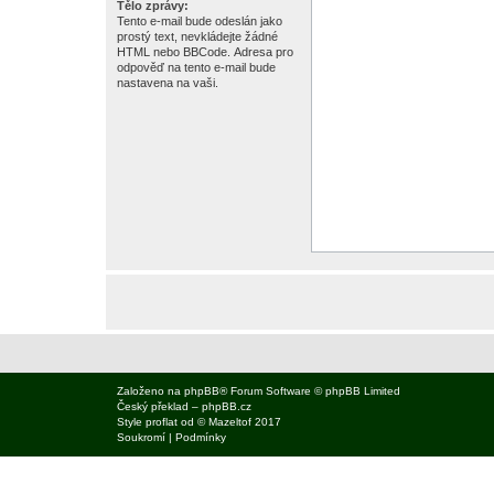
Tělo zprávy:
Tento e-mail bude odeslán jako
prostý text, nevkládejte žádné
HTML nebo BBCode. Adresa pro
odpověď na tento e-mail bude
nastavena na vaši.
Založeno na
phpBB
® Forum Software © phpBB Limited
Český překlad –
phpBB.cz
Style
proflat
od ©
Mazeltof
2017
Soukromí
|
Podmínky