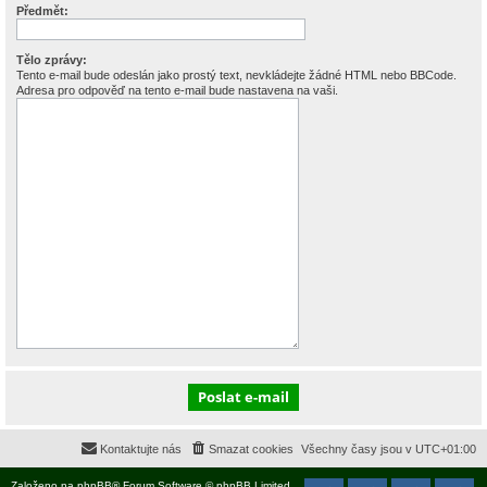
Předmět:
Tělo zprávy:
Tento e-mail bude odeslán jako prostý text, nevkládejte žádné HTML nebo BBCode.
Adresa pro odpověď na tento e-mail bude nastavena na vaši.
Kontaktujte nás
Smazat cookies
Všechny časy jsou v
UTC+01:00
Založeno na
phpBB
® Forum Software © phpBB Limited