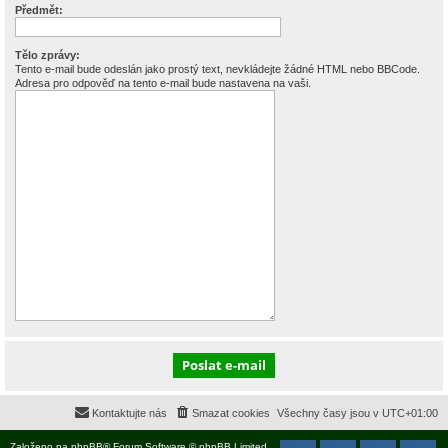
Předmět:
Tělo zprávy:
Tento e-mail bude odeslán jako prostý text, nevkládejte žádné HTML nebo BBCode.
Adresa pro odpověď na tento e-mail bude nastavena na vaši.
Kontaktujte nás
Smazat cookies
Všechny časy jsou v
UTC+01:00
Založeno na
phpBB
® Forum Software © phpBB Limited