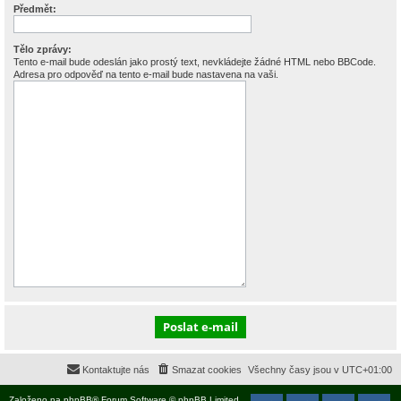
Předmět:
Tělo zprávy:
Tento e-mail bude odeslán jako prostý text, nevkládejte žádné HTML nebo BBCode.
Adresa pro odpověď na tento e-mail bude nastavena na vaši.
Kontaktujte nás
Smazat cookies
Všechny časy jsou v
UTC+01:00
Založeno na
phpBB
® Forum Software © phpBB Limited