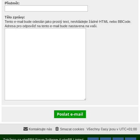
Předmět:
Tělo zprávy:
Tento e-mail bude odeslán jako prostý text, nevkládejte žádné HTML nebo BBCode.
Adresa pro odpověď na tento e-mail bude nastavena na vaši.
Kontaktujte nás
Smazat cookies
Všechny časy jsou v
UTC+01:00
Založeno na
phpBB
® Forum Software © phpBB Limited