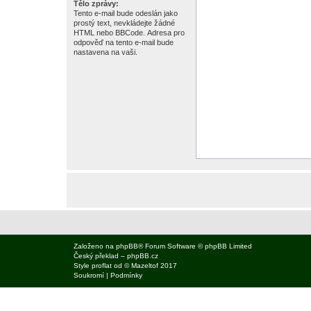
Tělo zprávy:
Tento e-mail bude odeslán jako
prostý text, nevkládejte žádné
HTML nebo BBCode. Adresa pro
odpověď na tento e-mail bude
nastavena na vaši.
Založeno na
phpBB
® Forum Software © phpBB Limited
Český překlad –
phpBB.cz
Style
proflat
od ©
Mazeltof
2017
Soukromí
|
Podmínky