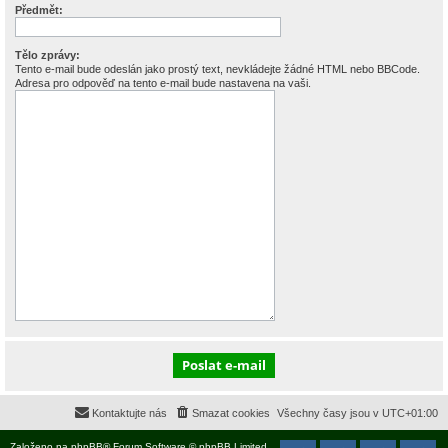
Předmět:
Tělo zprávy:
Tento e-mail bude odeslán jako prostý text, nevkládejte žádné HTML nebo BBCode.
Adresa pro odpověď na tento e-mail bude nastavena na vaši.
Kontaktujte nás
Smazat cookies
Všechny časy jsou v
UTC+01:00
Založeno na
phpBB
® Forum Software © phpBB Limited