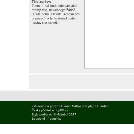
Tělo zprávy:
Tento e-mail bude odeslán jako
prostý text, nevkládejte žádné
HTML nebo BBCode. Adresa pro
odpověď na tento e-mail bude
nastavena na vaši.
Založeno na
phpBB
® Forum Software © phpBB Limited
Český překlad –
phpBB.cz
Style
proflat
od ©
Mazeltof
2017
Soukromí
|
Podmínky