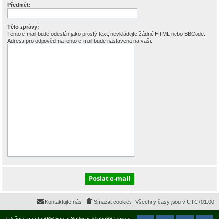
Předmět:
Tělo zprávy:
Tento e-mail bude odeslán jako prostý text, nevkládejte žádné HTML nebo BBCode.
Adresa pro odpověď na tento e-mail bude nastavena na vaši.
Kontaktujte nás
Smazat cookies
Všechny časy jsou v
UTC+01:00
Založeno na
phpBB
® Forum Software © phpBB Limited