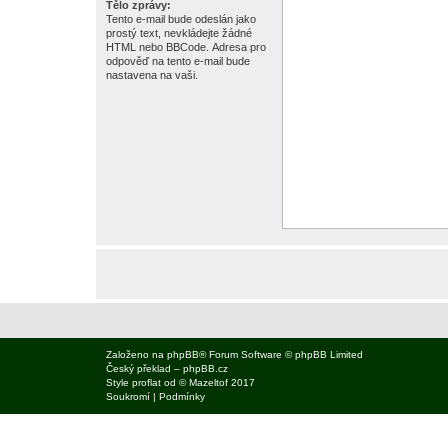
Tělo zprávy:
Tento e-mail bude odeslán jako
prostý text, nevkládejte žádné
HTML nebo BBCode. Adresa pro
odpověď na tento e-mail bude
nastavena na vaši.
Založeno na
phpBB
® Forum Software © phpBB Limited
Český překlad –
phpBB.cz
Style
proflat
od ©
Mazeltof
2017
Soukromí
|
Podmínky