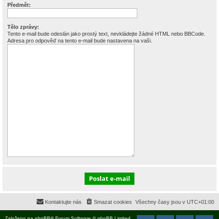
Předmět:
Tělo zprávy:
Tento e-mail bude odeslán jako prostý text, nevkládejte žádné HTML nebo BBCode.
Adresa pro odpověď na tento e-mail bude nastavena na vaši.
Kontaktujte nás
Smazat cookies
Všechny časy jsou v
UTC+01:00
Založeno na
phpBB
® Forum Software © phpBB Limited