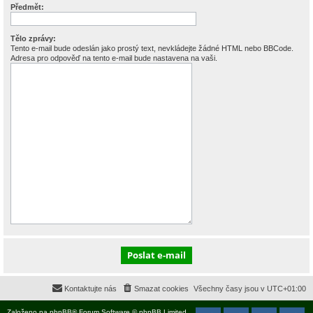
Předmět:
Tělo zprávy:
Tento e-mail bude odeslán jako prostý text, nevkládejte žádné HTML nebo BBCode.
Adresa pro odpověď na tento e-mail bude nastavena na vaši.
Kontaktujte nás
Smazat cookies
Všechny časy jsou v
UTC+01:00
Založeno na
phpBB
® Forum Software © phpBB Limited