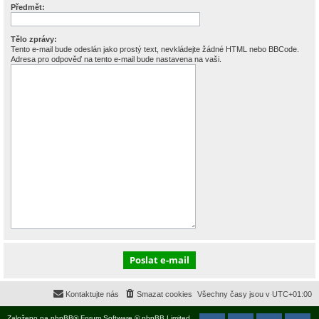
Předmět:
Tělo zprávy:
Tento e-mail bude odeslán jako prostý text, nevkládejte žádné HTML nebo BBCode.
Adresa pro odpověď na tento e-mail bude nastavena na vaši.
Kontaktujte nás
Smazat cookies
Všechny časy jsou v
UTC+01:00
Založeno na
phpBB
® Forum Software © phpBB Limited