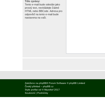
Tělo zprávy:
Tento e-mail bude odeslán jako
prostý text, nevkládejte žádné
HTML nebo BBCode. Adresa pro
odpověď na tento e-mail bude
nastavena na vaši.
Založeno na
phpBB
® Forum Software © phpBB Limited
Český překlad –
phpBB.cz
Style
proflat
od ©
Mazeltof
2017
Soukromí
|
Podmínky