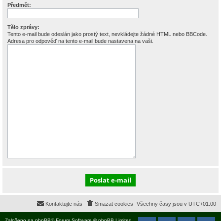
Předmět:
Tělo zprávy:
Tento e-mail bude odeslán jako prostý text, nevkládejte žádné HTML nebo BBCode.
Adresa pro odpověď na tento e-mail bude nastavena na vaši.
Kontaktujte nás
Smazat cookies
Všechny časy jsou v
UTC+01:00
Založeno na
phpBB
® Forum Software © phpBB Limited