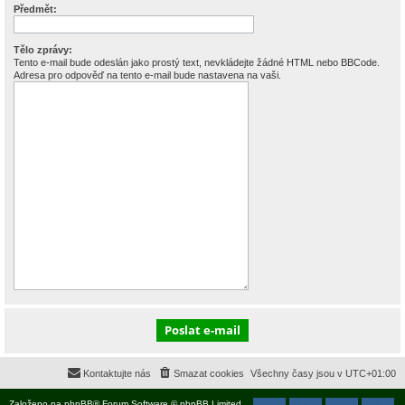
Předmět:
Tělo zprávy:
Tento e-mail bude odeslán jako prostý text, nevkládejte žádné HTML nebo BBCode.
Adresa pro odpověď na tento e-mail bude nastavena na vaši.
Kontaktujte nás
Smazat cookies
Všechny časy jsou v
UTC+01:00
Založeno na
phpBB
® Forum Software © phpBB Limited