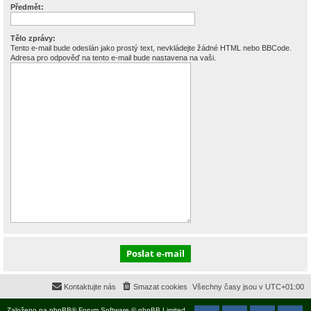
Předmět:
Tělo zprávy:
Tento e-mail bude odeslán jako prostý text, nevkládejte žádné HTML nebo BBCode.
Adresa pro odpověď na tento e-mail bude nastavena na vaši.
Kontaktujte nás
Smazat cookies
Všechny časy jsou v
UTC+01:00
Založeno na
phpBB
® Forum Software © phpBB Limited