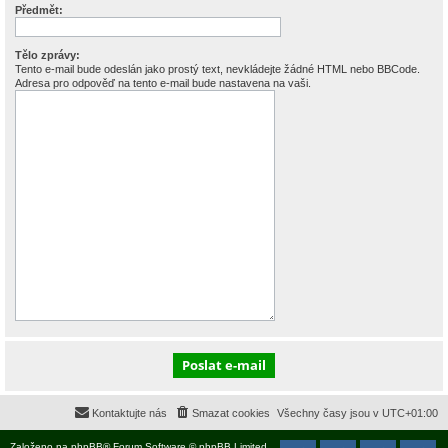
Předmět:
Tělo zprávy:
Tento e-mail bude odeslán jako prostý text, nevkládejte žádné HTML nebo BBCode.
Adresa pro odpověď na tento e-mail bude nastavena na vaši.
Kontaktujte nás
Smazat cookies
Všechny časy jsou v
UTC+01:00
Založeno na
phpBB
® Forum Software © phpBB Limited