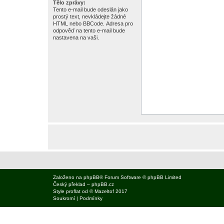
Tělo zprávy:
Tento e-mail bude odeslán jako
prostý text, nevkládejte žádné
HTML nebo BBCode. Adresa pro
odpověď na tento e-mail bude
nastavena na vaši.
Založeno na
phpBB
® Forum Software © phpBB Limited
Český překlad –
phpBB.cz
Style
proflat
od ©
Mazeltof
2017
Soukromí
|
Podmínky