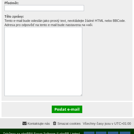
Předmět:
Tělo zprávy:
Tento e-mail bude odeslán jako prostý text, nevkládejte žádné HTML nebo BBCode.
Adresa pro odpověď na tento e-mail bude nastavena na vaši.
Kontaktujte nás
Smazat cookies
Všechny časy jsou v
UTC+01:00
Založeno na
phpBB
® Forum Software © phpBB Limited