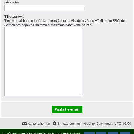
Předmět:
Tělo zprávy:
Tento e-mail bude odeslán jako prostý text, nevkládejte žádné HTML nebo BBCode.
Adresa pro odpověď na tento e-mail bude nastavena na vaši.
Kontaktujte nás
Smazat cookies
Všechny časy jsou v
UTC+01:00
Založeno na
phpBB
® Forum Software © phpBB Limited