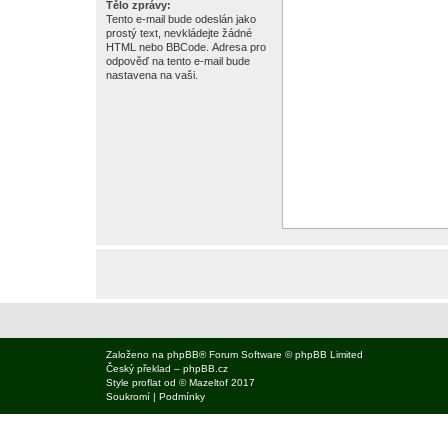
Tělo zprávy:
Tento e-mail bude odeslán jako
prostý text, nevkládejte žádné
HTML nebo BBCode. Adresa pro
odpověď na tento e-mail bude
nastavena na vaši.
Založeno na
phpBB
® Forum Software © phpBB Limited
Český překlad –
phpBB.cz
Style
proflat
od ©
Mazeltof
2017
Soukromí
|
Podmínky